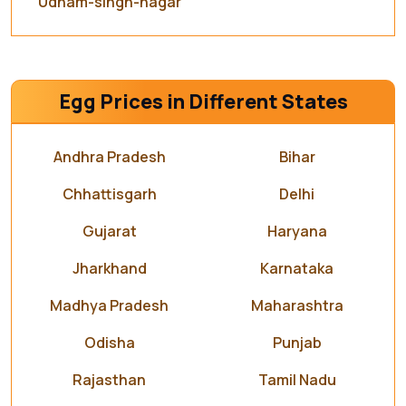
Udham-singh-nagar
Egg Prices in Different States
Andhra Pradesh
Bihar
Chhattisgarh
Delhi
Gujarat
Haryana
Jharkhand
Karnataka
Madhya Pradesh
Maharashtra
Odisha
Punjab
Rajasthan
Tamil Nadu