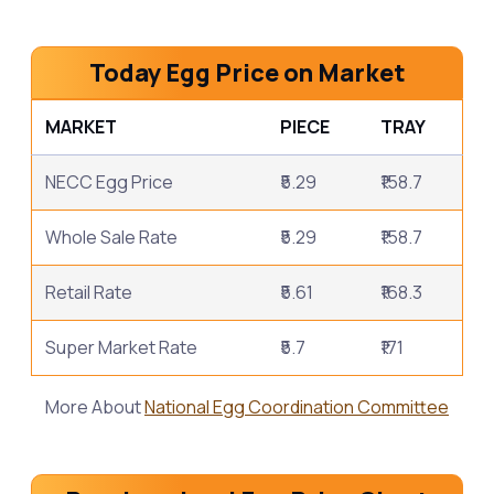
Today Egg Price on Market
MARKET
PIECE
TRAY
NECC Egg Price
₹5.29
₹158.7
Whole Sale Rate
₹5.29
₹158.7
Retail Rate
₹5.61
₹168.3
Super Market Rate
₹5.7
₹171
More About
National Egg Coordination Committee