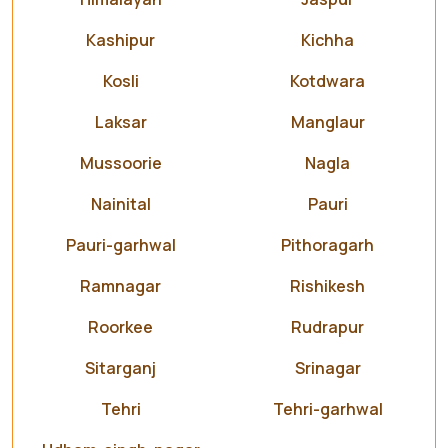
Kashipur
Kichha
Kosli
Kotdwara
Laksar
Manglaur
Mussoorie
Nagla
Nainital
Pauri
Pauri-garhwal
Pithoragarh
Ramnagar
Rishikesh
Roorkee
Rudrapur
Sitarganj
Srinagar
Tehri
Tehri-garhwal