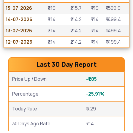
15-07-2026
₹7.19
₹215.7
₹719
₹1509.9
14-07-2026
₹7.14
₹214.2
₹714
₹1499.4
13-07-2026
₹7.14
₹214.2
₹714
₹1499.4
12-07-2026
₹7.14
₹214.2
₹714
₹1499.4
Last 30 Day Report
Price Up / Down
-₹1.85
Percentage
-25.91%
Today Rate
₹5.29
30 Days Ago Rate
₹7.14