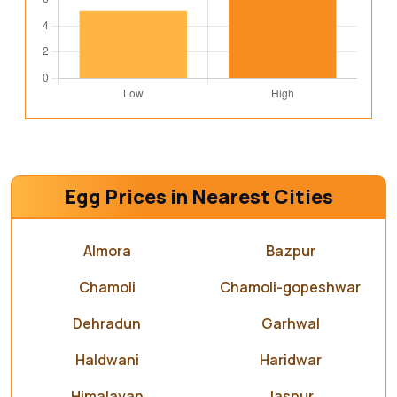
Egg Prices in Nearest Cities
Almora
Bazpur
Chamoli
Chamoli-gopeshwar
Dehradun
Garhwal
Haldwani
Haridwar
Himalayan
Jaspur