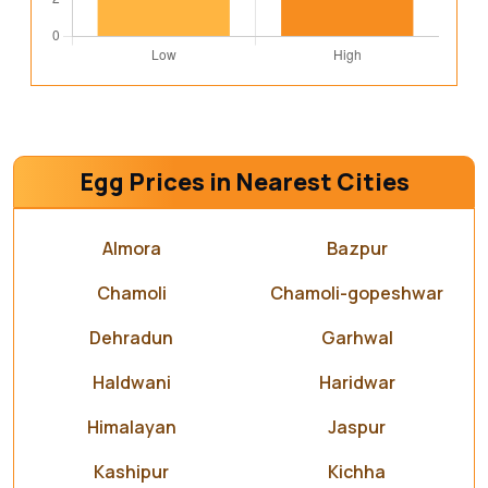
Egg Prices in Nearest Cities
Almora
Bazpur
Chamoli
Chamoli-gopeshwar
Dehradun
Garhwal
Haldwani
Haridwar
Himalayan
Jaspur
Kashipur
Kichha