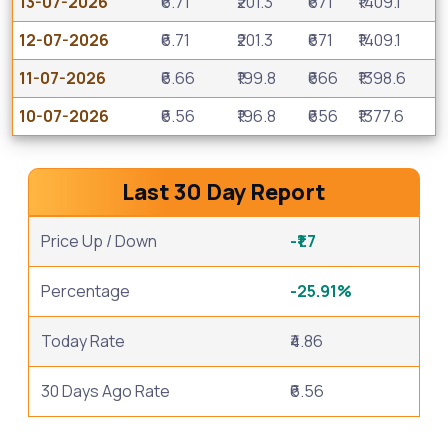
13-07-2026
₹6.71
₹201.3
₹671
₹1409.1
12-07-2026
₹6.71
₹201.3
₹671
₹1409.1
11-07-2026
₹6.66
₹199.8
₹666
₹1398.6
10-07-2026
₹6.56
₹196.8
₹656
₹1377.6
Last 30 Day Report
Price Up / Down
-₹1.7
Percentage
-25.91%
Today Rate
₹4.86
30 Days Ago Rate
₹6.56