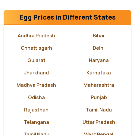
Egg Prices in Different States
Andhra Pradesh
Bihar
Chhattisgarh
Delhi
Gujarat
Haryana
Jharkhand
Karnataka
Madhya Pradesh
Maharashtra
Odisha
Punjab
Rajasthan
Tamil Nadu
Telangana
Uttar Pradesh
Tamil Nadu
West Bengal