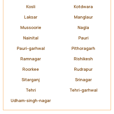
Kosli
Kotdwara
Laksar
Manglaur
Mussoorie
Nagla
Nainital
Pauri
Pauri-garhwal
Pithoragarh
Ramnagar
Rishikesh
Roorkee
Rudrapur
Sitarganj
Srinagar
Tehri
Tehri-garhwal
Udham-singh-nagar