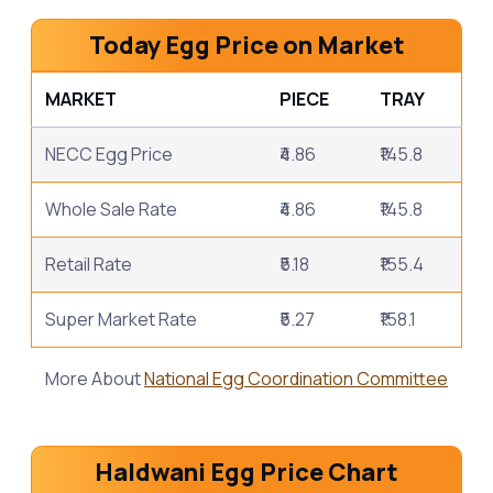
Today Egg Price on Market
MARKET
PIECE
TRAY
NECC Egg Price
₹4.86
₹145.8
Whole Sale Rate
₹4.86
₹145.8
Retail Rate
₹5.18
₹155.4
Super Market Rate
₹5.27
₹158.1
More About
National Egg Coordination Committee
Haldwani Egg Price Chart