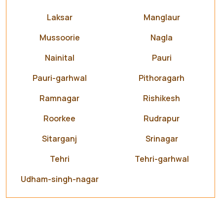
Laksar
Manglaur
Mussoorie
Nagla
Nainital
Pauri
Pauri-garhwal
Pithoragarh
Ramnagar
Rishikesh
Roorkee
Rudrapur
Sitarganj
Srinagar
Tehri
Tehri-garhwal
Udham-singh-nagar