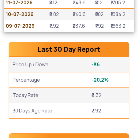
11-07-2026
₹8.12
₹243.6
₹812
₹1705.2
10-07-2026
₹8.02
₹240.6
₹802
₹1684.2
09-07-2026
₹7.92
₹237.6
₹792
₹1663.2
Last 30 Day Report
Price Up / Down
-₹1.6
Percentage
-20.2%
Today Rate
₹6.32
30 Days Ago Rate
₹7.92