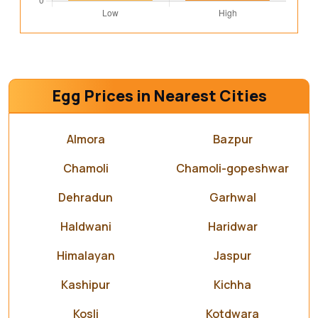
Egg Prices in Nearest Cities
Almora
Bazpur
Chamoli
Chamoli-gopeshwar
Dehradun
Garhwal
Haldwani
Haridwar
Himalayan
Jaspur
Kashipur
Kichha
Kosli
Kotdwara