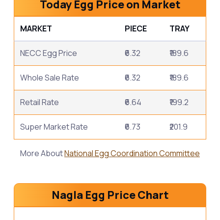
Today Egg Price on Market
MARKET
PIECE
TRAY
NECC Egg Price
₹6.32
₹189.6
Whole Sale Rate
₹6.32
₹189.6
Retail Rate
₹6.64
₹199.2
Super Market Rate
₹6.73
₹201.9
More About
National Egg Coordination Committee
Nagla Egg Price Chart