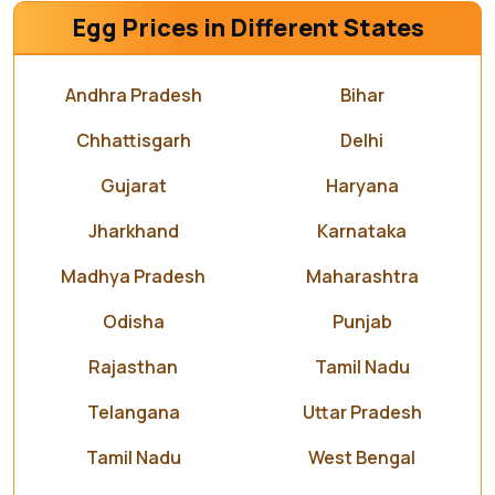
Egg Prices in Different States
Andhra Pradesh
Bihar
Chhattisgarh
Delhi
Gujarat
Haryana
Jharkhand
Karnataka
Madhya Pradesh
Maharashtra
Odisha
Punjab
Rajasthan
Tamil Nadu
Telangana
Uttar Pradesh
Tamil Nadu
West Bengal