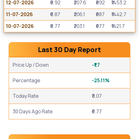
12-07-2026
₹6.92
₹207.6
₹692
₹1453.2
11-07-2026
₹6.87
₹206.1
₹687
₹1442.7
10-07-2026
₹6.77
₹203.1
₹677
₹1421.7
Last 30 Day Report
Price Up / Down
-₹1.7
Percentage
-25.11%
Today Rate
₹5.07
30 Days Ago Rate
₹6.77