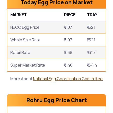
Today Egg Price on Market
MARKET
PIECE
TRAY
NECC Egg Price
₹5.07
₹152.1
Whole Sale Rate
₹5.07
₹152.1
Retail Rate
₹5.39
₹161.7
Super Market Rate
₹5.48
₹164.4
More About
National Egg Coordination Committee
Rohru Egg Price Chart