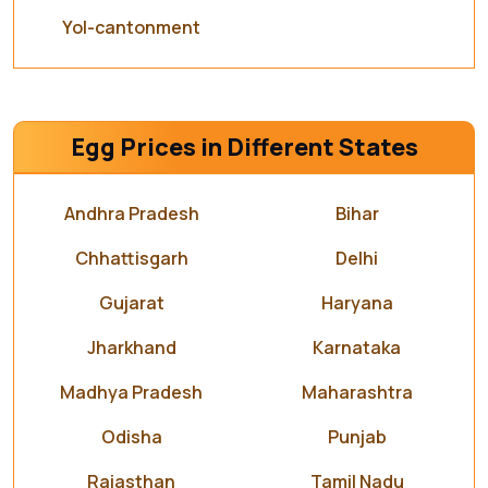
Yol-cantonment
Egg Prices in Different States
Andhra Pradesh
Bihar
Chhattisgarh
Delhi
Gujarat
Haryana
Jharkhand
Karnataka
Madhya Pradesh
Maharashtra
Odisha
Punjab
Rajasthan
Tamil Nadu