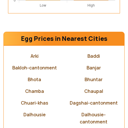
Egg Prices in Nearest Cities
Arki
Baddi
Bakloh-cantonment
Banjar
Bhota
Bhuntar
Chamba
Chaupal
Chuari-khas
Dagshai-cantonment
Dalhousie
Dalhousie-
cantonment