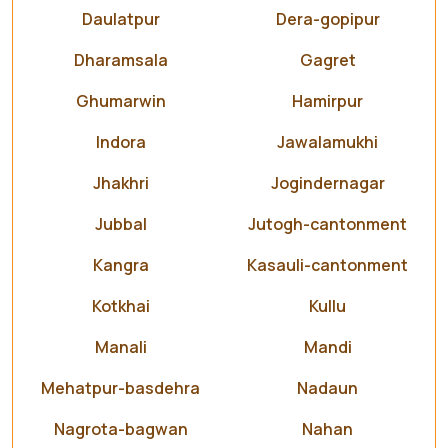
Daulatpur
Dera-gopipur
Dharamsala
Gagret
Ghumarwin
Hamirpur
Indora
Jawalamukhi
Jhakhri
Jogindernagar
Jubbal
Jutogh-cantonment
Kangra
Kasauli-cantonment
Kotkhai
Kullu
Manali
Mandi
Mehatpur-basdehra
Nadaun
Nagrota-bagwan
Nahan