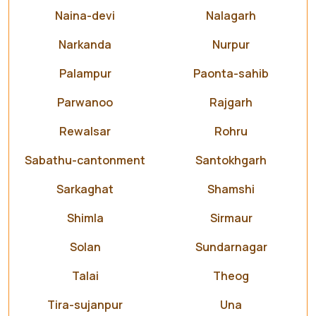
Naina-devi
Nalagarh
Narkanda
Nurpur
Palampur
Paonta-sahib
Parwanoo
Rajgarh
Rewalsar
Rohru
Sabathu-cantonment
Santokhgarh
Sarkaghat
Shamshi
Shimla
Sirmaur
Solan
Sundarnagar
Talai
Theog
Tira-sujanpur
Una