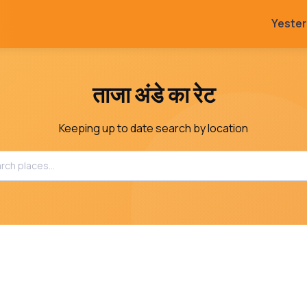
Yeste
ताजा अंडे का रेट
Keeping up to date search by location