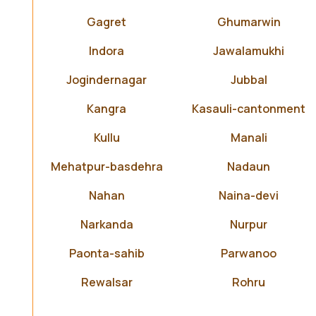
Gagret
Ghumarwin
Indora
Jawalamukhi
Jogindernagar
Jubbal
Kangra
Kasauli-cantonment
Kullu
Manali
Mehatpur-basdehra
Nadaun
Nahan
Naina-devi
Narkanda
Nurpur
Paonta-sahib
Parwanoo
Rewalsar
Rohru