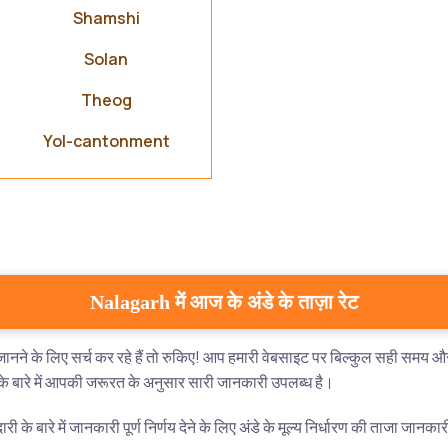
Shamshi
Solan
Theog
Yol-cantonment
Nalagarh में आज के अंडे के ताज़ा रेट
नने के लिए सर्च कर रहे हैं तो रुकिए! आप हमारी वेबसाइट पर बिल्कुल सही समय और स
ेट के बारे में आपकी जरूरत के अनुसार सारी जानकारी उपलब्ध है।
 के बारे में जानकारी पूर्ण निर्णय देने के लिए अंडे के मूल्य निर्धारण की ताजा जानका