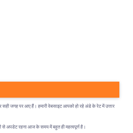
ही जगह पर आए हैं। हमारी वेबसाइट आपको हो रहे अंडे के रेट में उत्तार
री से अपडेट रहना आज के समय में बहुत ही महत्वपूर्ण है।