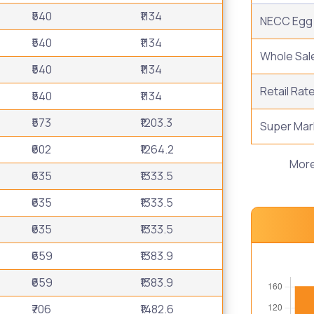
₹540
₹1134
NECC Egg 
₹540
₹1134
Whole Sal
₹540
₹1134
Retail Rat
₹540
₹1134
₹573
₹1203.3
Super Mar
₹602
₹1264.2
Mor
₹635
₹1333.5
₹635
₹1333.5
₹635
₹1333.5
₹659
₹1383.9
₹659
₹1383.9
₹706
₹1482.6