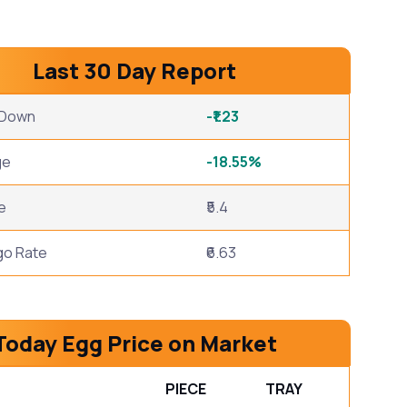
Last 30 Day Report
/ Down
-₹1.23
ge
-18.55%
e
₹5.4
go Rate
₹6.63
Today Egg Price on Market
PIECE
TRAY