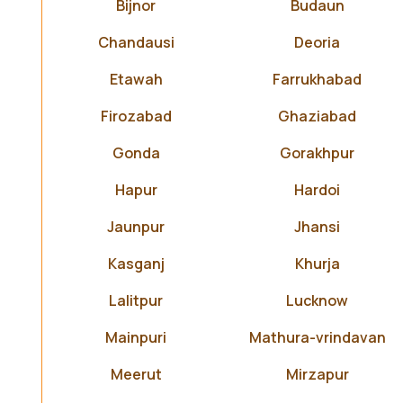
Bijnor
Budaun
Chandausi
Deoria
Etawah
Farrukhabad
Firozabad
Ghaziabad
Gonda
Gorakhpur
Hapur
Hardoi
Jaunpur
Jhansi
Kasganj
Khurja
Lalitpur
Lucknow
Mainpuri
Mathura-vrindavan
Meerut
Mirzapur