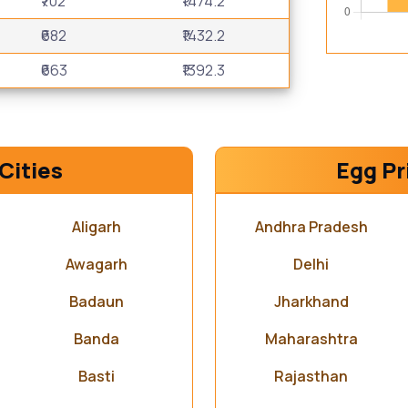
₹702
₹1474.2
₹682
₹1432.2
₹663
₹1392.3
Cities
Egg Pr
Aligarh
Andhra Pradesh
Awagarh
Delhi
Badaun
Jharkhand
Banda
Maharashtra
Basti
Rajasthan