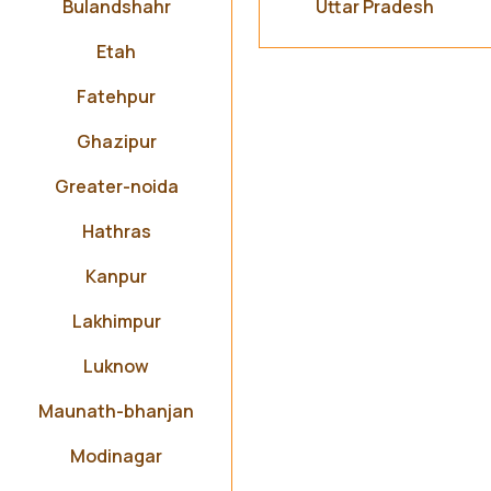
Bulandshahr
Uttar Pradesh
Etah
Fatehpur
Ghazipur
Greater-noida
Hathras
Kanpur
Lakhimpur
Luknow
Maunath-bhanjan
Modinagar