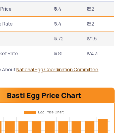
Price
₹5.4
₹162
e Rate
₹5.4
₹162
e
₹5.72
₹171.6
ket Rate
₹5.81
₹174.3
e About
National Egg Coordination Committee
Basti Egg Price Chart