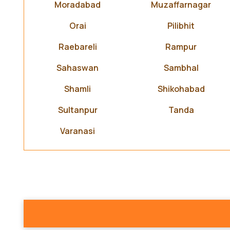
Moradabad
Muzaffarnagar
Orai
Pilibhit
Raebareli
Rampur
Sahaswan
Sambhal
Shamli
Shikohabad
Sultanpur
Tanda
Varanasi