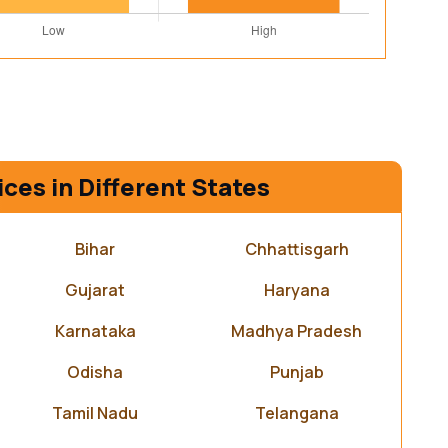
ices in Different States
Bihar
Chhattisgarh
Gujarat
Haryana
Karnataka
Madhya Pradesh
Odisha
Punjab
Tamil Nadu
Telangana