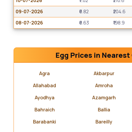
10-07-2026
₹7.02
₹210.6
09-07-2026
₹6.82
₹204.6
08-07-2026
₹6.63
₹198.9
Egg Prices in Nearest 
Agra
Akbarpur
Allahabad
Amroha
Ayodhya
Azamgarh
Bahraich
Ballia
Barabanki
Bareilly