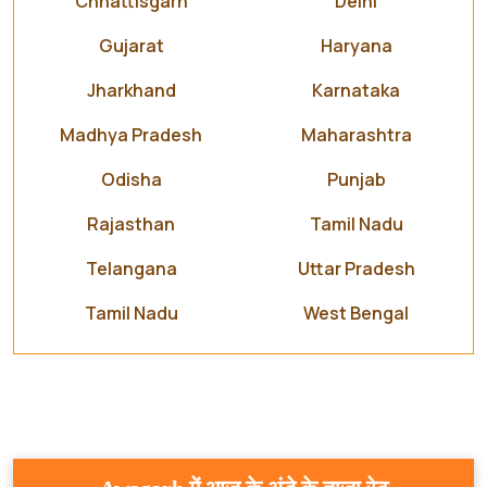
Chhattisgarh
Delhi
Gujarat
Haryana
Jharkhand
Karnataka
Madhya Pradesh
Maharashtra
Odisha
Punjab
Rajasthan
Tamil Nadu
Telangana
Uttar Pradesh
Tamil Nadu
West Bengal