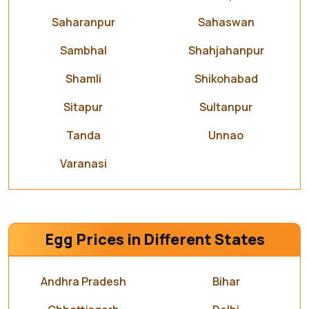
Saharanpur
Sahaswan
Sambhal
Shahjahanpur
Shamli
Shikohabad
Sitapur
Sultanpur
Tanda
Unnao
Varanasi
Egg Prices in Different States
Andhra Pradesh
Bihar