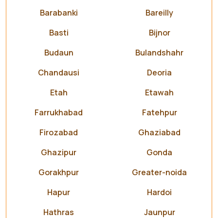
Barabanki
Bareilly
Basti
Bijnor
Budaun
Bulandshahr
Chandausi
Deoria
Etah
Etawah
Farrukhabad
Fatehpur
Firozabad
Ghaziabad
Ghazipur
Gonda
Gorakhpur
Greater-noida
Hapur
Hardoi
Hathras
Jaunpur