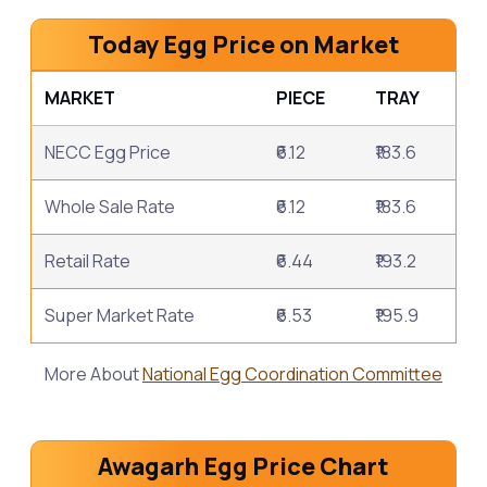
Today Egg Price on Market
MARKET
PIECE
TRAY
NECC Egg Price
₹6.12
₹183.6
Whole Sale Rate
₹6.12
₹183.6
Retail Rate
₹6.44
₹193.2
Super Market Rate
₹6.53
₹195.9
More About
National Egg Coordination Committee
Awagarh Egg Price Chart