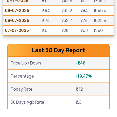
10-07-2026
₹8.12
₹243.6
₹812
₹1705.2
09-07-2026
₹7.84
₹235.2
₹784
₹1646.4
08-07-2026
₹7.74
₹232.2
₹774
₹1625.4
07-07-2026
₹7.6
₹228
₹760
₹1596
Last 30 Day Report
Price Up / Down
-₹1.48
Percentage
-19.47%
Today Rate
₹6.12
30 Days Ago Rate
₹7.6