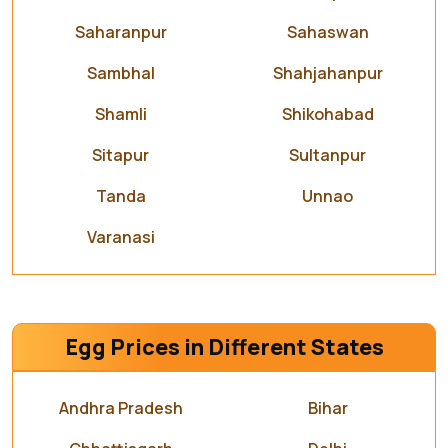
Saharanpur
Sahaswan
Sambhal
Shahjahanpur
Shamli
Shikohabad
Sitapur
Sultanpur
Tanda
Unnao
Varanasi
Egg Prices in Different States
Andhra Pradesh
Bihar