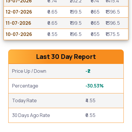
13-07-2026
₹6.74
₹202.2
₹674
₹1415.4
12-07-2026
₹6.65
₹199.5
₹665
₹1396.5
11-07-2026
₹6.65
₹199.5
₹665
₹1396.5
10-07-2026
₹6.55
₹196.5
₹655
₹1375.5
Last 30 Day Report
Price Up / Down
-₹2
Percentage
-30.53%
Today Rate
₹4.55
30 Days Ago Rate
₹6.55