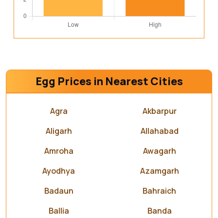
Egg Prices in Nearest Cities
Agra
Akbarpur
Aligarh
Allahabad
Amroha
Awagarh
Ayodhya
Azamgarh
Badaun
Bahraich
Ballia
Banda