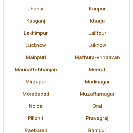
Jhansi
Kanpur
Kasganj
Khurja
Lakhimpur
Lalitpur
Lucknow
Luknow
Mainpuri
Mathura-vrindavan
Maunath-bhanjan
Meerut
Mirzapur
Modinagar
Moradabad
Muzaffarnagar
Noida
Orai
Pilibhit
Prayagraj
Raebareli
Rampur