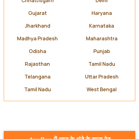
Chhattisgarh
Delhi
Gujarat
Haryana
Jharkhand
Karnataka
Madhya Pradesh
Maharashtra
Odisha
Punjab
Rajasthan
Tamil Nadu
Telangana
Uttar Pradesh
Tamil Nadu
West Bengal