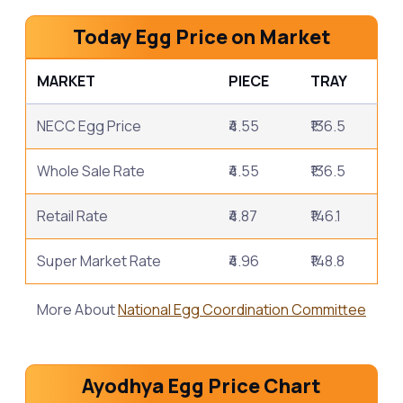
Today Egg Price on Market
MARKET
PIECE
TRAY
NECC Egg Price
₹4.55
₹136.5
Whole Sale Rate
₹4.55
₹136.5
Retail Rate
₹4.87
₹146.1
Super Market Rate
₹4.96
₹148.8
More About
National Egg Coordination Committee
Ayodhya Egg Price Chart