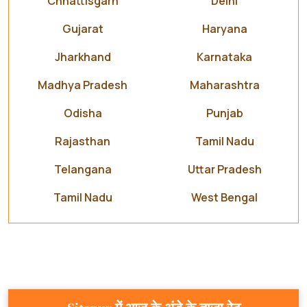
Chhattisgarh
Delhi
Gujarat
Haryana
Jharkhand
Karnataka
Madhya Pradesh
Maharashtra
Odisha
Punjab
Rajasthan
Tamil Nadu
Telangana
Uttar Pradesh
Tamil Nadu
West Bengal