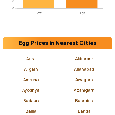
Egg Prices in Nearest Cities
Agra
Akbarpur
Aligarh
Allahabad
Amroha
Awagarh
Ayodhya
Azamgarh
Badaun
Bahraich
Ballia
Banda