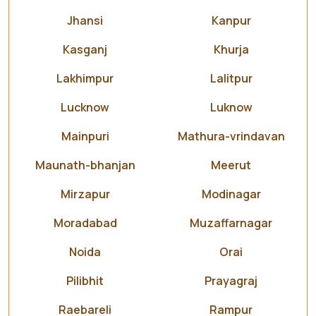
Jhansi
Kanpur
Kasganj
Khurja
Lakhimpur
Lalitpur
Lucknow
Luknow
Mainpuri
Mathura-vrindavan
Maunath-bhanjan
Meerut
Mirzapur
Modinagar
Moradabad
Muzaffarnagar
Noida
Orai
Pilibhit
Prayagraj
Raebareli
Rampur