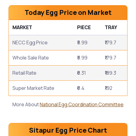
Today Egg Price on Market
MARKET
PIECE
TRAY
NECC Egg Price
₹5.99
₹179.7
Whole Sale Rate
₹5.99
₹179.7
Retail Rate
₹6.31
₹189.3
Super Market Rate
₹6.4
₹192
More About
National Egg Coordination Committee
Sitapur Egg Price Chart