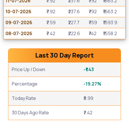
11-07-2026
₹7.92
₹237.6
₹792
₹1663.2
10-07-2026
₹7.92
₹237.6
₹792
₹1663.2
09-07-2026
₹7.59
₹227.7
₹759
₹1593.9
08-07-2026
₹7.42
₹222.6
₹742
₹1558.2
Last 30 Day Report
Price Up / Down
-₹1.43
Percentage
-19.27%
Today Rate
₹5.99
30 Days Ago Rate
₹7.42