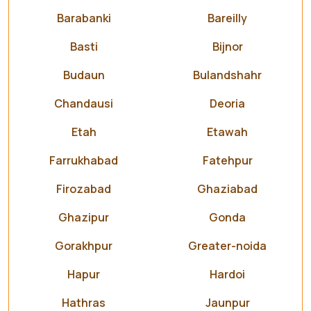
Barabanki
Bareilly
Basti
Bijnor
Budaun
Bulandshahr
Chandausi
Deoria
Etah
Etawah
Farrukhabad
Fatehpur
Firozabad
Ghaziabad
Ghazipur
Gonda
Gorakhpur
Greater-noida
Hapur
Hardoi
Hathras
Jaunpur