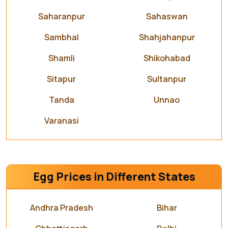
Saharanpur
Sahaswan
Sambhal
Shahjahanpur
Shamli
Shikohabad
Sitapur
Sultanpur
Tanda
Unnao
Varanasi
Egg Prices in Different States
Andhra Pradesh
Bihar