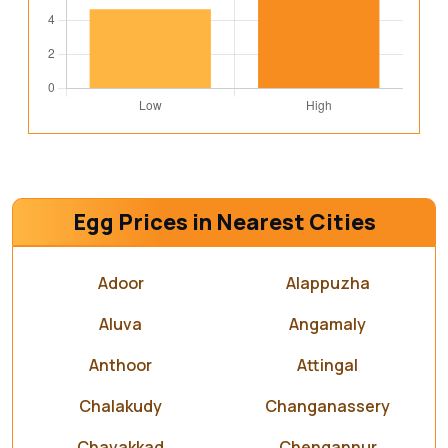
Egg Prices in Nearest Cities
Adoor
Alappuzha
Aluva
Angamaly
Anthoor
Attingal
Chalakudy
Changanassery
Chavakkad
Chengannur