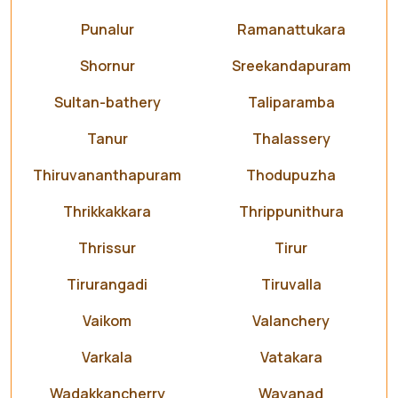
Punalur
Ramanattukara
Shornur
Sreekandapuram
Sultan-bathery
Taliparamba
Tanur
Thalassery
Thiruvananthapuram
Thodupuzha
Thrikkakkara
Thrippunithura
Thrissur
Tirur
Tirurangadi
Tiruvalla
Vaikom
Valanchery
Varkala
Vatakara
Wadakkancherry
Wayanad