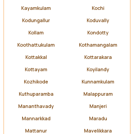
Kayamkulam
Kochi
Kodungallur
Koduvally
Kollam
Kondotty
Koothattukulam
Kothamangalam
Kottakkal
Kottarakara
Kottayam
Koyilandy
Kozhikode
Kunnamkulam
Kuthuparamba
Malappuram
Mananthavady
Manjeri
Mannarkkad
Maradu
Mattanur
Mavelikkara