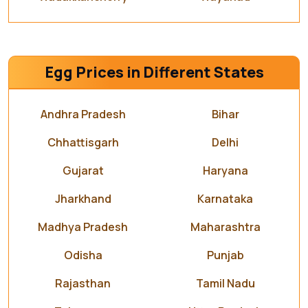
Egg Prices in Different States
Andhra Pradesh
Bihar
Chhattisgarh
Delhi
Gujarat
Haryana
Jharkhand
Karnataka
Madhya Pradesh
Maharashtra
Odisha
Punjab
Rajasthan
Tamil Nadu