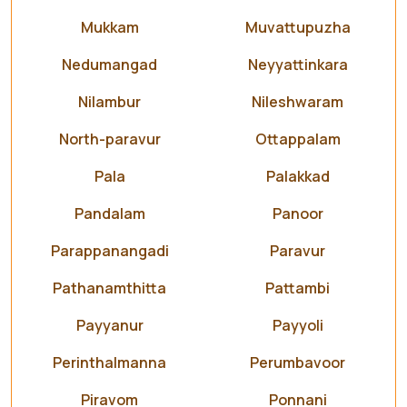
Mukkam
Muvattupuzha
Nedumangad
Neyyattinkara
Nilambur
Nileshwaram
North-paravur
Ottappalam
Pala
Palakkad
Pandalam
Panoor
Parappanangadi
Paravur
Pathanamthitta
Pattambi
Payyanur
Payyoli
Perinthalmanna
Perumbavoor
Piravom
Ponnani