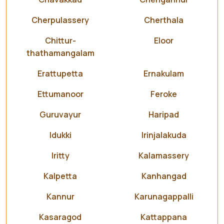
Cherpulassery
Cherthala
Chittur-
Eloor
thathamangalam
Erattupetta
Ernakulam
Ettumanoor
Feroke
Guruvayur
Haripad
Idukki
Irinjalakuda
Iritty
Kalamassery
Kalpetta
Kanhangad
Kannur
Karunagappalli
Kasaragod
Kattappana