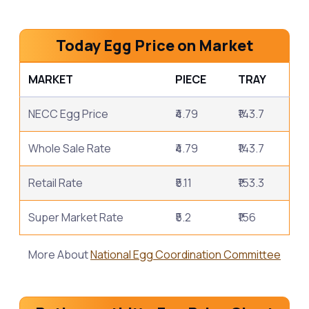
Today Egg Price on Market
MARKET
PIECE
TRAY
NECC Egg Price
₹4.79
₹143.7
Whole Sale Rate
₹4.79
₹143.7
Retail Rate
₹5.11
₹153.3
Super Market Rate
₹5.2
₹156
More About
National Egg Coordination Committee