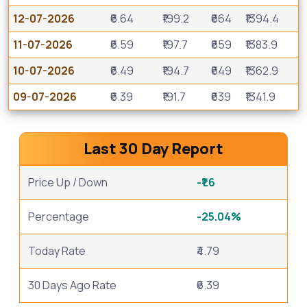
12-07-2026
₹6.64
₹199.2
₹664
₹1394.4
11-07-2026
₹6.59
₹197.7
₹659
₹1383.9
10-07-2026
₹6.49
₹194.7
₹649
₹1362.9
09-07-2026
₹6.39
₹191.7
₹639
₹1341.9
Last 30 Day Report
Price Up / Down
-₹1.6
Percentage
-25.04%
Today Rate
₹4.79
30 Days Ago Rate
₹6.39