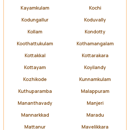
Kayamkulam
Kochi
Kodungallur
Koduvally
Kollam
Kondotty
Koothattukulam
Kothamangalam
Kottakkal
Kottarakara
Kottayam
Koyilandy
Kozhikode
Kunnamkulam
Kuthuparamba
Malappuram
Mananthavady
Manjeri
Mannarkkad
Maradu
Mattanur
Mavelikkara