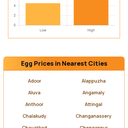
Egg Prices in Nearest Cities
Adoor
Alappuzha
Aluva
Angamaly
Anthoor
Attingal
Chalakudy
Changanassery
Chavakkad
Chengannur