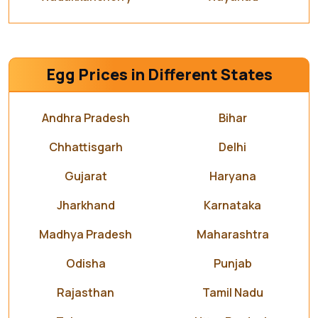
Egg Prices in Different States
Andhra Pradesh
Bihar
Chhattisgarh
Delhi
Gujarat
Haryana
Jharkhand
Karnataka
Madhya Pradesh
Maharashtra
Odisha
Punjab
Rajasthan
Tamil Nadu