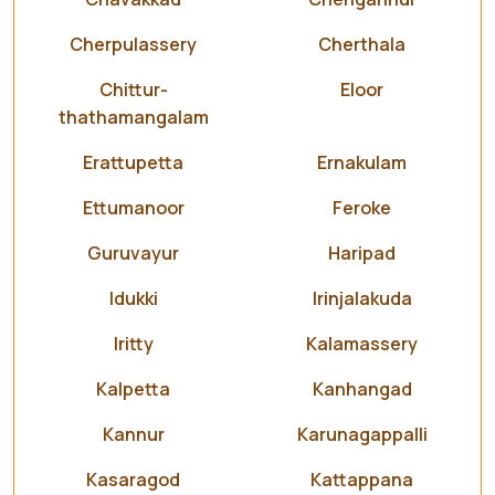
Cherpulassery
Cherthala
Chittur-
Eloor
thathamangalam
Erattupetta
Ernakulam
Ettumanoor
Feroke
Guruvayur
Haripad
Idukki
Irinjalakuda
Iritty
Kalamassery
Kalpetta
Kanhangad
Kannur
Karunagappalli
Kasaragod
Kattappana