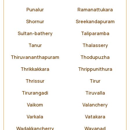
Punalur
Ramanattukara
Shornur
Sreekandapuram
Sultan-bathery
Taliparamba
Tanur
Thalassery
Thiruvananthapuram
Thodupuzha
Thrikkakkara
Thrippunithura
Thrissur
Tirur
Tirurangadi
Tiruvalla
Vaikom
Valanchery
Varkala
Vatakara
Wadakkancherry
Wayanad