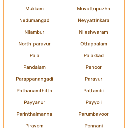
Mukkam
Muvattupuzha
Nedumangad
Neyyattinkara
Nilambur
Nileshwaram
North-paravur
Ottappalam
Pala
Palakkad
Pandalam
Panoor
Parappanangadi
Paravur
Pathanamthitta
Pattambi
Payyanur
Payyoli
Perinthalmanna
Perumbavoor
Piravom
Ponnani