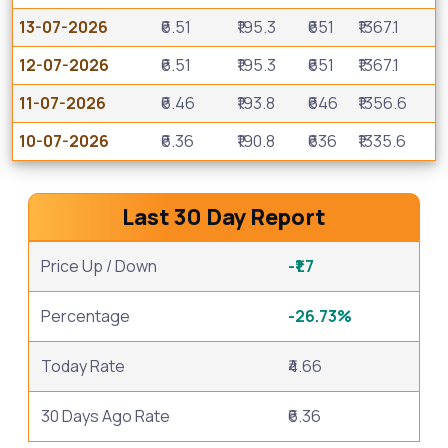
13-07-2026
₹6.51
₹195.3
₹651
₹1367.1
12-07-2026
₹6.51
₹195.3
₹651
₹1367.1
11-07-2026
₹6.46
₹193.8
₹646
₹1356.6
10-07-2026
₹6.36
₹190.8
₹636
₹1335.6
Last 30 Day Report
Price Up / Down
-₹1.7
Percentage
-26.73%
Today Rate
₹4.66
30 Days Ago Rate
₹6.36