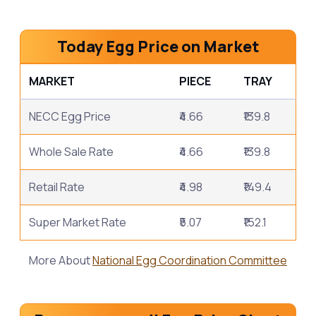
Today Egg Price on Market
MARKET
PIECE
TRAY
NECC Egg Price
₹4.66
₹139.8
Whole Sale Rate
₹4.66
₹139.8
Retail Rate
₹4.98
₹149.4
Super Market Rate
₹5.07
₹152.1
More About
National Egg Coordination Committee