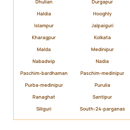
Dhulian
Durgapur
Haldia
Hooghly
Islampur
Jalpaiguri
Kharagpur
Kolkata
Malda
Medinipur
Nabadwip
Nadia
Paschim-bardhaman
Paschim-medinipur
Purba-medinipur
Purulia
Ranaghat
Santipur
Siliguri
South-24-parganas