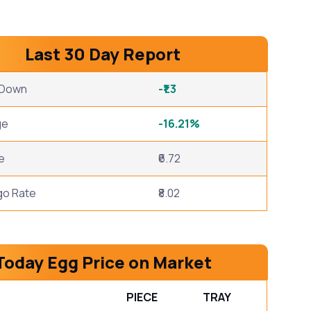
Last 30 Day Report
/ Down
-₹1.3
ge
-16.21%
e
₹6.72
go Rate
₹8.02
Today Egg Price on Market
PIECE
TRAY