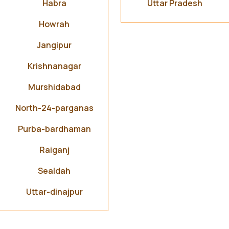
Habra
Uttar Pradesh
Howrah
Jangipur
Krishnanagar
Murshidabad
North-24-parganas
Purba-bardhaman
Raiganj
Sealdah
Uttar-dinajpur