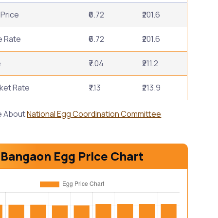
Price
₹6.72
₹201.6
e Rate
₹6.72
₹201.6
e
₹7.04
₹211.2
ket Rate
₹7.13
₹213.9
e About
National Egg Coordination Committee
Bangaon Egg Price Chart