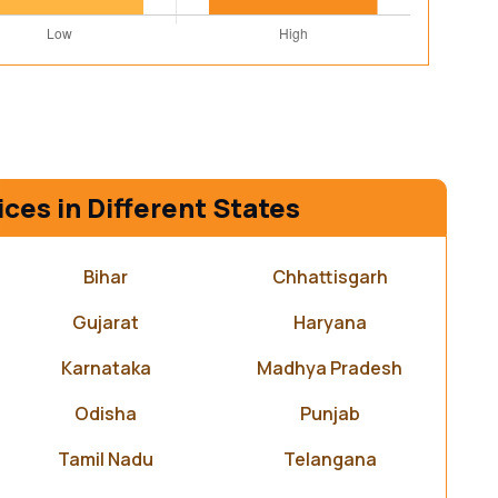
ices in Different States
Bihar
Chhattisgarh
Gujarat
Haryana
Karnataka
Madhya Pradesh
Odisha
Punjab
Tamil Nadu
Telangana