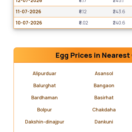
12-07-2026
₹8.17
₹245.1
11-07-2026
₹8.12
₹243.6
10-07-2026
₹8.02
₹240.6
Egg Prices in Nearest 
Alipurduar
Asansol
Balurghat
Bangaon
Bardhaman
Basirhat
Bolpur
Chakdaha
Dakshin-dinajpur
Dankuni