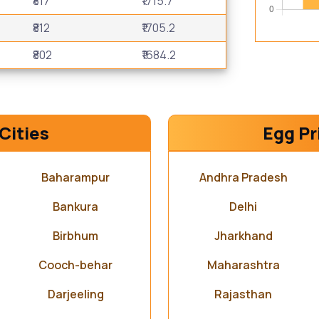
₹817
₹1715.7
₹812
₹1705.2
₹802
₹1684.2
Cities
Egg Pr
Baharampur
Andhra Pradesh
Bankura
Delhi
Birbhum
Jharkhand
Cooch-behar
Maharashtra
Darjeeling
Rajasthan