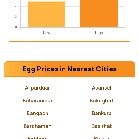
Egg Prices in Nearest Cities
Alipurduar
Asansol
Baharampur
Balurghat
Bangaon
Bankura
Bardhaman
Basirhat
Birbhum
Bolpur