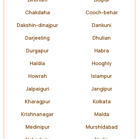
Chakdaha
Cooch-behar
Dakshin-dinajpur
Dankuni
Darjeeling
Dhulian
Durgapur
Habra
Haldia
Hooghly
Howrah
Islampur
Jalpaiguri
Jangipur
Kharagpur
Kolkata
Krishnanagar
Malda
Medinipur
Murshidabad