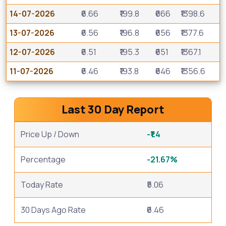
14-07-2026
₹6.66
₹199.8
₹666
₹1398.6
13-07-2026
₹6.56
₹196.8
₹656
₹1377.6
12-07-2026
₹6.51
₹195.3
₹651
₹1367.1
11-07-2026
₹6.46
₹193.8
₹646
₹1356.6
Last 30 Day Report
Price Up / Down
-₹1.4
Percentage
-21.67%
Today Rate
₹5.06
30 Days Ago Rate
₹6.46