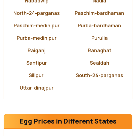
Nabadwip
Nadia
North-24-parganas
Paschim-bardhaman
Paschim-medinipur
Purba-bardhaman
Purba-medinipur
Purulia
Raiganj
Ranaghat
Santipur
Sealdah
Siliguri
South-24-parganas
Uttar-dinajpur
Egg Prices in Different States