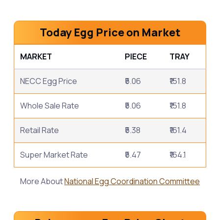
Today Egg Price on Market
MARKET
PIECE
TRAY
NECC Egg Price
₹5.06
₹151.8
Whole Sale Rate
₹5.06
₹151.8
Retail Rate
₹5.38
₹161.4
Super Market Rate
₹5.47
₹164.1
More About
National Egg Coordination Committee