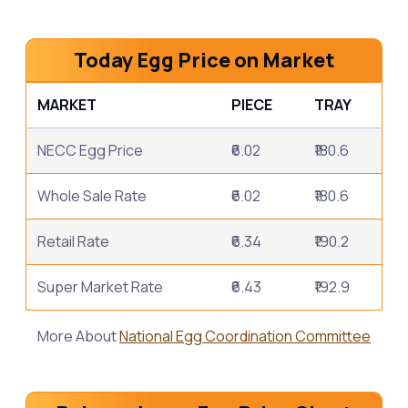
Today Egg Price on Market
MARKET
PIECE
TRAY
NECC Egg Price
₹6.02
₹180.6
Whole Sale Rate
₹6.02
₹180.6
Retail Rate
₹6.34
₹190.2
Super Market Rate
₹6.43
₹192.9
More About
National Egg Coordination Committee