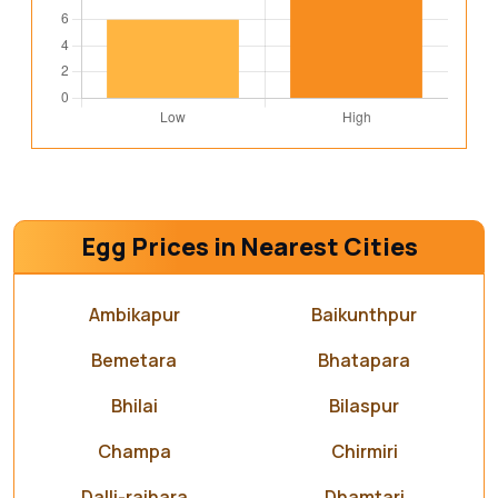
Egg Prices in Nearest Cities
Ambikapur
Baikunthpur
Bemetara
Bhatapara
Bhilai
Bilaspur
Champa
Chirmiri
Dalli-rajhara
Dhamtari