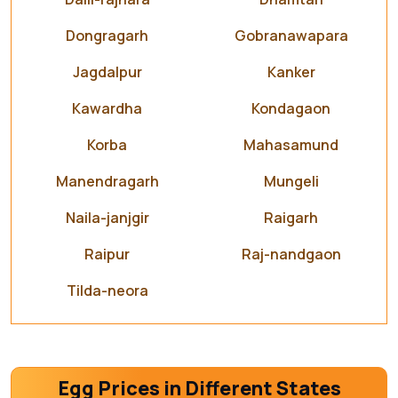
Dongragarh
Gobranawapara
Jagdalpur
Kanker
Kawardha
Kondagaon
Korba
Mahasamund
Manendragarh
Mungeli
Naila-janjgir
Raigarh
Raipur
Raj-nandgaon
Tilda-neora
Egg Prices in Different States