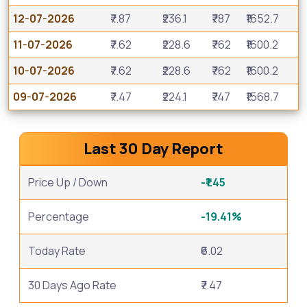
12-07-2026
₹7.87
₹236.1
₹787
₹1652.7
11-07-2026
₹7.62
₹228.6
₹762
₹1600.2
10-07-2026
₹7.62
₹228.6
₹762
₹1600.2
09-07-2026
₹7.47
₹224.1
₹747
₹1568.7
Last 30 Day Report
Price Up / Down
-₹1.45
Percentage
-19.41%
Today Rate
₹6.02
30 Days Ago Rate
₹7.47