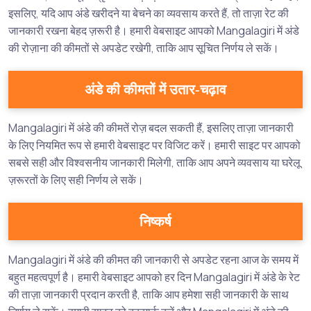
इसलिए, यदि आप अंडे खरीदने या बेचने का व्यवसाय करते हैं, तो ताज़ा रेट की
जानकारी रखना बेहद ज़रूरी है। हमारी वेबसाइट आपको Mangalagiri में अंडे
की रोज़ाना की कीमतों से अपडेट रखेगी, ताकि आप सूचित निर्णय ले सकें।
अंडे की कीमतों में उतार-चढ़ाव
Mangalagiri में अंडे की कीमतें रोज़ बदल सकती हैं, इसलिए ताज़ा जानकारी
के लिए नियमित रूप से हमारी वेबसाइट पर विजिट करें। हमारी साइट पर आपको
सबसे सही और विश्वसनीय जानकारी मिलेगी, ताकि आप अपने व्यवसाय या घरेलू
ज़रूरतों के लिए सही निर्णय ले सकें।
निष्कर्ष
Mangalagiri में अंडे की कीमत की जानकारी से अपडेट रहना आज के समय में
बहुत महत्वपूर्ण है। हमारी वेबसाइट आपको हर दिन Mangalagiri में अंडे के रेट
की ताज़ा जानकारी प्रदान करती है, ताकि आप हमेशा सही जानकारी के साथ