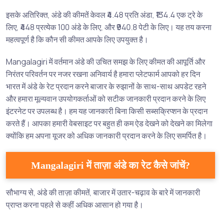
इसके अतिरिक्त, अंडे की कीमतें केवल ₹4.48 प्रति अंडा, ₹134.4 एक ट्रे के
लिए, ₹448 प्रत्येक 100 अंडे के लिए, और ₹940.8 पेटी के लिए। यह तय करना
महत्वपूर्ण है कि कौन सी कीमत आपके लिए उपयुक्त है।
Mangalagiri में वर्तमान अंडे की उचित समझ के लिए कीमत की आपूर्ति और
निरंतर परिवर्तन पर नजर रखना अनिवार्य है हमारा प्लेटफार्म आपको हर दिन
भारत में अंडे के रेट प्रदान करने बाजार के रुझानों के साथ-साथ अपडेट रहने
और हमारा मूल्यवान उपयोगकर्ताओं को सटीक जानकारी प्रदान करने के लिए
इंटरनेट पर उपलब्ध है। हम यह जानकारी बिना किसी सब्सक्रिप्शन के प्रदान
करते हैं। आपका हमारी वेबसाइट पर बहुत ही कम ऐड देखने को देखने का मिलेगा
क्योंकि हम अपना यूजर को अधिक जानकारी प्रदान करने के लिए समर्पित है।
Mangalagiri में ताज़ा अंडे का रेट कैसे जांचें?
सौभाग्य से, अंडे की ताज़ा कीमतें, बाजार में उतार-चढ़ाव के बारे में जानकारी
प्राप्त करना पहले से कहीं अधिक आसान हो गया है।