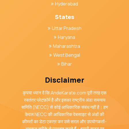
Hyderabad
States
Uttar Pradesh
Haryana
Maharashtra
West Bengal
Bihar
Disclaimer
कृपया ध्यान दें कि AndeKarate.com पूरी तरह एक
स्वतंत्र प्लेटफ़ॉर्म है और इसका राष्ट्रीय अंडा समन्वय
समिति (NECC) से कोई आधिकारिक संबंध नहीं है। हम
केवल NECC की आधिकारिक वेबसाइट से अंडों की
कीमतों का डेटा एकत्र कर उसे सरल और उपयोगकर्ता-
अनुकूल तरीके से प्रस्तुत करते हैं। हमारी साइट पर