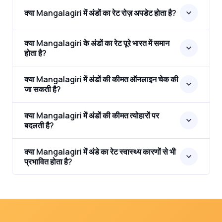
क्या Mangalagiri में अंडों का रेट रोज़ अपडेट होता है?
क्या Mangalagiri के अंडों का रेट पूरे भारत में समान
होता है?
क्या Mangalagiri में अंडों की कीमत ऑनलाइन चेक की
जा सकती है?
क्या Mangalagiri में अंडों की कीमत त्योहारों पर
बदलती है?
क्या Mangalagiri में अंडे का रेट स्वास्थ्य कारणों से भी
प्रभावित होता है?