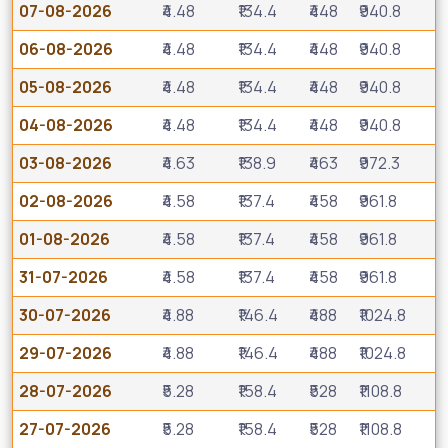
07-08-2026
₹4.48
₹134.4
₹448
₹940.8
06-08-2026
₹4.48
₹134.4
₹448
₹940.8
05-08-2026
₹4.48
₹134.4
₹448
₹940.8
04-08-2026
₹4.48
₹134.4
₹448
₹940.8
03-08-2026
₹4.63
₹138.9
₹463
₹972.3
02-08-2026
₹4.58
₹137.4
₹458
₹961.8
01-08-2026
₹4.58
₹137.4
₹458
₹961.8
31-07-2026
₹4.58
₹137.4
₹458
₹961.8
30-07-2026
₹4.88
₹146.4
₹488
₹1024.8
29-07-2026
₹4.88
₹146.4
₹488
₹1024.8
28-07-2026
₹5.28
₹158.4
₹528
₹1108.8
27-07-2026
₹5.28
₹158.4
₹528
₹1108.8