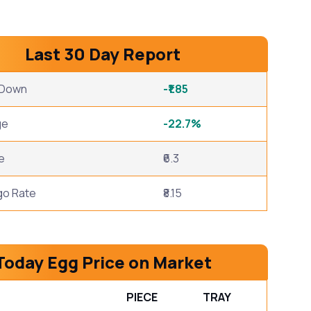
Last 30 Day Report
/ Down
-₹1.85
ge
-22.7%
e
₹6.3
go Rate
₹8.15
Today Egg Price on Market
PIECE
TRAY