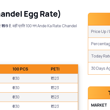
(chandel Egg Rate)
ेट
₹189
है, वहीं प्रति 100 नग Ande Ka Rate Chandel
Price Up 
।
Percenta
Today Rat
30 Days A
100 PCS
PETI
₹630
₹1323
₹630
₹1323
₹630
₹1323
MARKET
₹630
₹1323