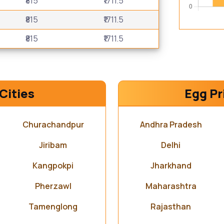
₹815
₹1711.5
₹815
₹1711.5
₹815
₹1711.5
Cities
Egg Pr
Churachandpur
Andhra Pradesh
Jiribam
Delhi
Kangpokpi
Jharkhand
Pherzawl
Maharashtra
Tamenglong
Rajasthan