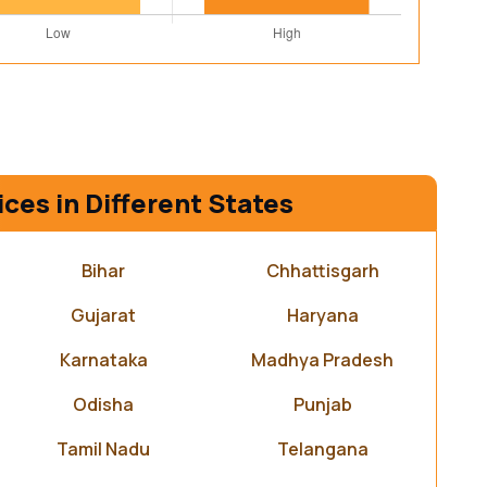
ices in Different States
Bihar
Chhattisgarh
Gujarat
Haryana
Karnataka
Madhya Pradesh
Odisha
Punjab
Tamil Nadu
Telangana