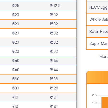
₹625
₹1312.5
NECC Egg 
₹620
₹1302
Whole Sal
₹620
₹1302
Retail Rat
₹620
₹1302
₹620
₹1302
Super Mar
₹620
₹1302
Mor
₹640
₹1344
₹640
₹1344
₹660
₹1386
₹680
₹1428
₹710
₹1491
₹710
₹1491