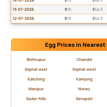
14-07-2026
₹8.15
₹244.5
13-07-2026
₹8.15
₹244.5
12-07-2026
₹8.15
₹244.5
Egg Prices in Nearest 
Bishnupur
Chandel
Imphal-east
Imphal-west
Kakching
Kamjong
Manipur
Noney
Sadar-hills
Senapati