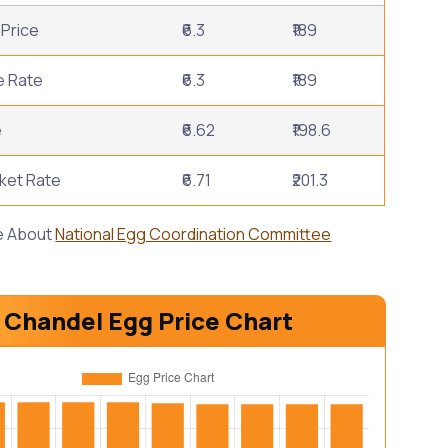
Price
₹6.3
₹189
e Rate
₹6.3
₹189
e
₹6.62
₹198.6
ket Rate
₹6.71
₹201.3
e About
National Egg Coordination Committee
Chandel Egg Price Chart